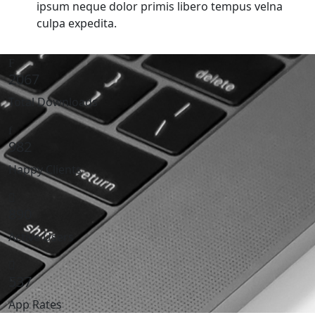
ipsum neque dolor primis libero tempus velna
culpa expedita.
2067
Total Downloads
982
Happy Clients
890
Active Users
537
App Rates