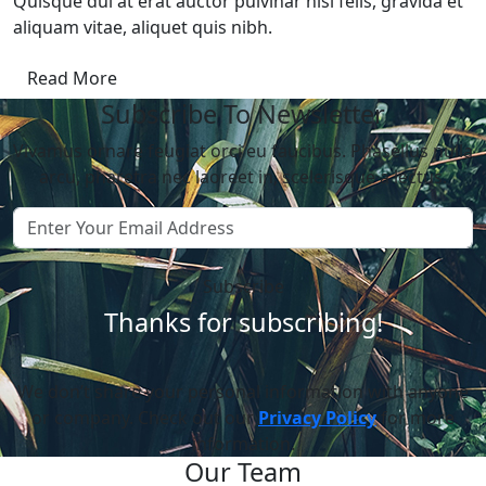
Quisque dui at erat auctor pulvinar nisl felis, gravida et
aliquam vitae, aliquet quis nibh.
Read More
Subscribe To Newsletter
Vivamus ornare feugiat orci eu faucibus. Phasellus nulla
arcu, pharetra nec laoreet in, scelerisque a lectus.
Subscribe
Thanks for subscribing!
We don’t share your personal information with anyone
or company. Check out our
Privacy Policy
for more
information.
Our Team